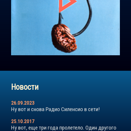
play_arrow
Новости
26.09.2023
Ну вот и снова Радио Силенсио в сети!
25.10.2017
Ну вот, еще три года пролетело. Один другого